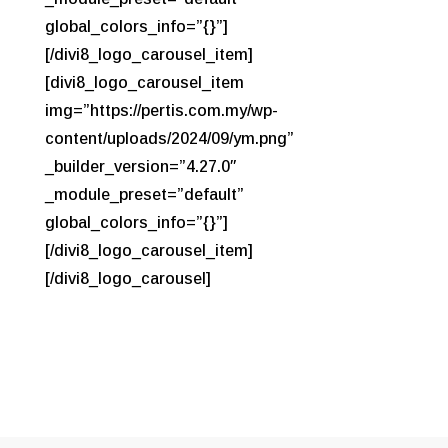
global_colors_info=”{}”]
[/divi8_logo_carousel_item]
[divi8_logo_carousel_item
img=”https://pertis.com.my/wp-
content/uploads/2024/09/ym.png”
_builder_version=”4.27.0″
_module_preset=”default”
global_colors_info=”{}”]
[/divi8_logo_carousel_item]
[/divi8_logo_carousel]