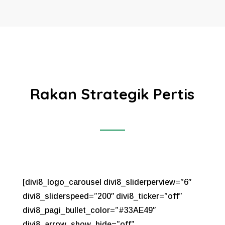
Rakan Strategik Pertis
[divi8_logo_carousel divi8_sliderperview=”6″
divi8_sliderspeed=”200″ divi8_ticker=”off”
divi8_pagi_bullet_color=”#33AE49″
divi8_arrow_show_hide=”off”